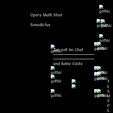
Opera Multi Steel
Benedictus
Zur zeit im Chat
und Keine Gäste
T
E
A
M
S
P
E